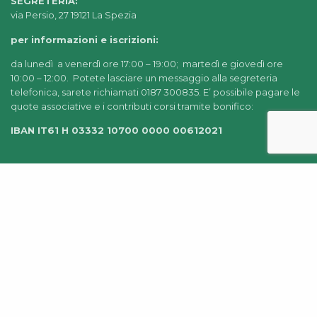
SEGRETERIA:
via Persio, 27 19121 La Spezia
per informazioni e iscrizioni:
da lunedì a venerdì ore 17:00 – 19:00; martedì e giovedì ore
10:00 – 12:00. Potete lasciare un messaggio alla segreteria
telefonica, sarete richiamati 0187 300835. E’ possibile pagare le
quote associative e i contributi corsi tramite bonifico:
IBAN IT61 H 03332 10700 0000 00612021
© 2022-2025 AIDEA LA SPEZIA |
CHI SIAMO
|
PRIVACY
POLICY
|
AMMINISTRAZIONE TRASPARENTE
|
CREDITS