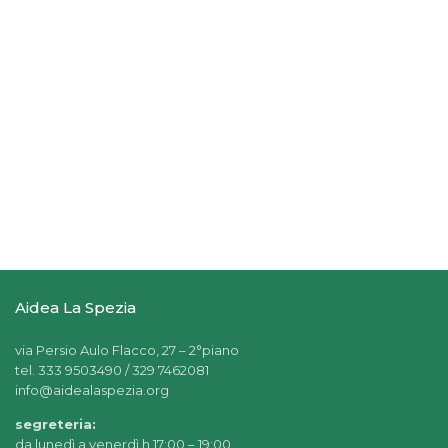
Aidea La Spezia
via Persio Aulo Flacco, 27 – 2°piano
tel. 333 9503490 / 329 7462081
info@aidealaspezia.org
segreteria:
da lunedì a venerdì h 17:00 – 19:00,