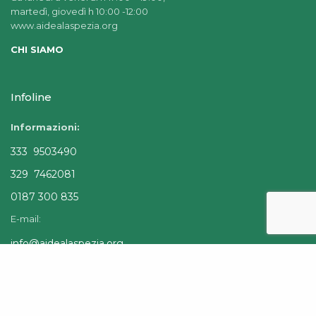
martedì, giovedì h 10:00 -12:00
www.aidealaspezia.org
CHI SIAMO
Infoline
Informazioni:
333 9503490
329 7462081
0187 300 835
E-mail:
info@aidealaspezia.org
segreteria.aideasp@gmail.com
Quick Links