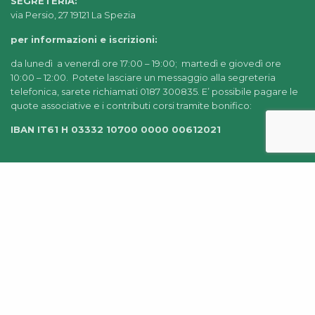
SEGRETERIA:
via Persio, 27 19121 La Spezia
per informazioni e iscrizioni:
da lunedì a venerdì ore 17:00 – 19:00; martedì e giovedì ore
10:00 – 12:00. Potete lasciare un messaggio alla segreteria
telefonica, sarete richiamati 0187 300835. E’ possibile pagare le
quote associative e i contributi corsi tramite bonifico:
IBAN IT61 H 03332 10700 0000 00612021
© 2022-2025 AIDEA LA SPEZIA |
CHI SIAMO
|
PRIVACY
POLICY
|
AMMINISTRAZIONE TRASPARENTE
|
CREDITS