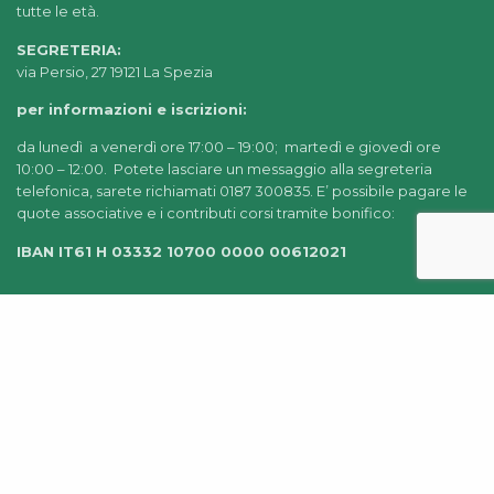
tutte le età.
SEGRETERIA:
via Persio, 27 19121 La Spezia
per informazioni e iscrizioni:
da lunedì a venerdì ore 17:00 – 19:00; martedì e giovedì ore
10:00 – 12:00. Potete lasciare un messaggio alla segreteria
telefonica, sarete richiamati 0187 300835. E’ possibile pagare le
quote associative e i contributi corsi tramite bonifico:
IBAN IT61 H 03332 10700 0000 00612021
© 2022-2025 AIDEA LA SPEZIA |
CHI SIAMO
|
PRIVACY
POLICY
|
AMMINISTRAZIONE TRASPARENTE
|
CREDITS