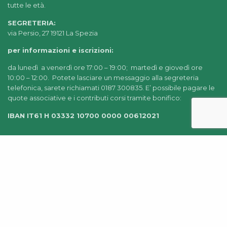
tutte le età.
SEGRETERIA:
via Persio, 27 19121 La Spezia
per informazioni e iscrizioni:
da lunedì a venerdì ore 17:00 – 19:00; martedì e giovedì ore
10:00 – 12:00. Potete lasciare un messaggio alla segreteria
telefonica, sarete richiamati 0187 300835. E’ possibile pagare le
quote associative e i contributi corsi tramite bonifico:
IBAN IT61 H 03332 10700 0000 00612021
© 2022-2025 AIDEA LA SPEZIA |
CHI SIAMO
|
PRIVACY
POLICY
|
AMMINISTRAZIONE TRASPARENTE
|
CREDITS