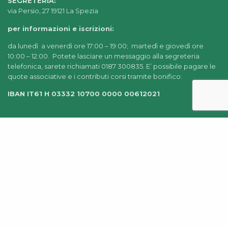
SEGRETERIA:
via Persio, 27 19121 La Spezia
per informazioni e iscrizioni:
da lunedì a venerdì ore 17:00 – 19:00; martedì e giovedì ore
10:00 – 12:00. Potete lasciare un messaggio alla segreteria
telefonica, sarete richiamati 0187 300835. E’ possibile pagare le
quote associative e i contributi corsi tramite bonifico:
IBAN IT61 H 03332 10700 0000 00612021
© 2022-2025 AIDEA LA SPEZIA |
CHI SIAMO
|
PRIVACY
POLICY
|
AMMINISTRAZIONE TRASPARENTE
|
CREDITS