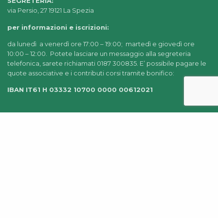
SEGRETERIA:
via Persio, 27 19121 La Spezia
per informazioni e iscrizioni:
da lunedì a venerdì ore 17:00 – 19:00; martedì e giovedì ore
10:00 – 12:00. Potete lasciare un messaggio alla segreteria
telefonica, sarete richiamati 0187 300835. E’ possibile pagare le
quote associative e i contributi corsi tramite bonifico:
IBAN IT61 H 03332 10700 0000 00612021
© 2022-2025 AIDEA LA SPEZIA |
CHI SIAMO
|
PRIVACY
POLICY
|
AMMINISTRAZIONE TRASPARENTE
|
CREDITS