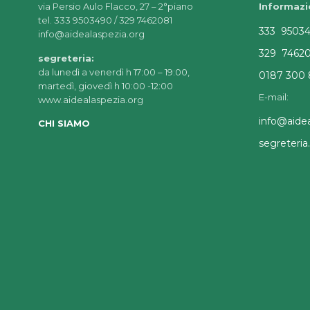
via Persio Aulo Flacco, 27 – 2°piano
Informazi
tel. 333 9503490 / 329 7462081
333 9503
info@aidealaspezia.org
329 7462
segreteria:
da lunedì a venerdì h 17:00 – 19:00,
0187 300 
martedì, giovedì h 10:00 -12:00
E-mail:
www.aidealaspezia.org
info@aidea
CHI SIAMO
segreteri