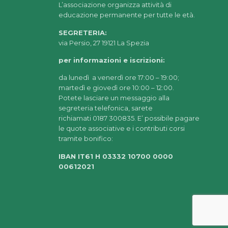
L’associazione organizza attività di
educazione permanente per tutte le età.
SEGRETERIA:
via Persio, 27 19121 La Spezia
per informazioni e iscrizioni:
da lunedì a venerdì ore 17:00 – 19:00;
martedì e giovedì ore 10:00 – 12:00.
Potete lasciare un messaggio alla
segreteria telefonica, sarete
richiamati 0187 300835. E’ possibile pagare
le quote associative e i contributi corsi
tramite bonifico:
IBAN IT61 H 03332 10700 0000
00612021