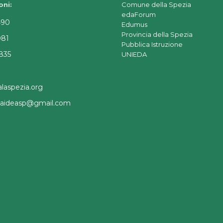
oni:
Comune della Spezia
edaForum
490
Edumus
Provincia della Spezia
081
Pubblica Istruzione
835
UNIEDA
laspezia.org
a.aideasp@gmail.com