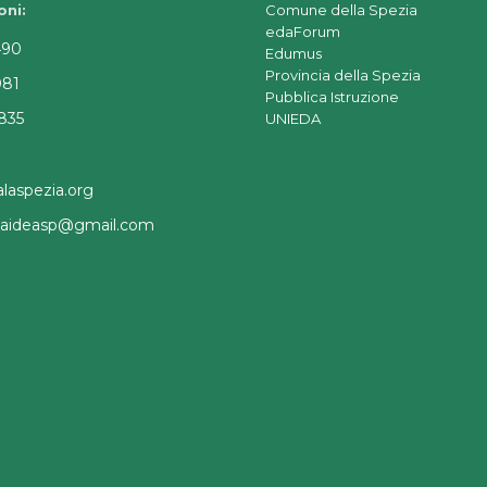
oni:
Comune della Spezia
edaForum
490
Edumus
Provincia della Spezia
081
Pubblica Istruzione
835
UNIEDA
laspezia.org
a.aideasp@gmail.com