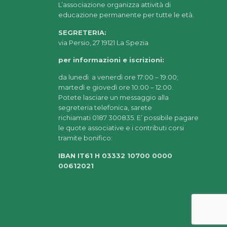
L’associazione organizza attività di
educazione permanente per tutte le età.
SEGRETERIA:
via Persio, 27 19121 La Spezia
per informazioni e iscrizioni:
da lunedì a venerdì ore 17:00 – 19:00;
martedì e giovedì ore 10:00 – 12:00.
Potete lasciare un messaggio alla
segreteria telefonica, sarete
richiamati 0187 300835. E’ possibile pagare
le quote associative e i contributi corsi
tramite bonifico:
IBAN IT61 H 03332 10700 0000
00612021