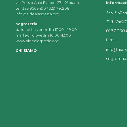
via Persio Aulo Flacco, 27 – 2°piano
Informazi
tel. 333 9503490 / 329 7462081
333 9503
info@aidealaspezia.org
329 7462
segreteria:
da lunedì a venerdì h 17:00 – 19:00,
0187 300 
martedì, giovedì h 10:00 -12:00
E-mail:
www.aidealaspezia.org
info@aidea
CHI SIAMO
segreteri