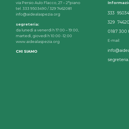
via Persio Aulo Flacco, 27 – 2°piano
Informazi
tel. 333 9503490 / 329 7462081
333 9503
info@aidealaspezia.org
329 7462
segreteria:
da lunedì a venerdì h 17:00 – 19:00,
0187 300 
martedì, giovedì h 10:00 -12:00
E-mail:
www.aidealaspezia.org
info@aidea
CHI SIAMO
segreteri