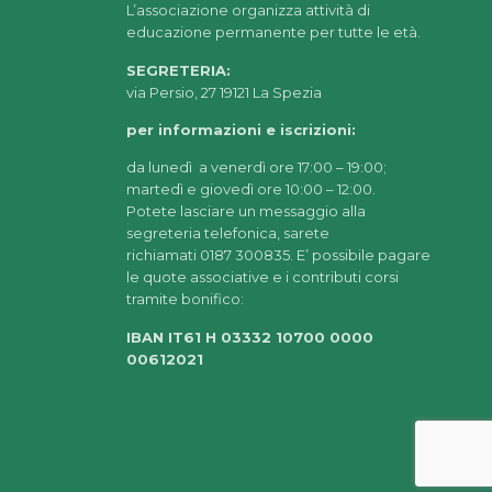
L’associazione organizza attività di
educazione permanente per tutte le età.
SEGRETERIA:
via Persio, 27 19121 La Spezia
per informazioni e iscrizioni:
da lunedì a venerdì ore 17:00 – 19:00;
martedì e giovedì ore 10:00 – 12:00.
Potete lasciare un messaggio alla
segreteria telefonica, sarete
richiamati 0187 300835. E’ possibile pagare
le quote associative e i contributi corsi
tramite bonifico:
IBAN IT61 H 03332 10700 0000
00612021