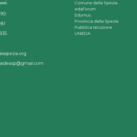
oni:
Comune della Spezia
edaForum
490
Edumus
Provincia della Spezia
081
Pubblica Istruzione
835
UNIEDA
laspezia.org
a.aideasp@gmail.com