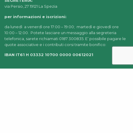
SEGRETERIA:
via Persio, 27 19121 La Spezia
per informazioni e iscrizioni:
da lunedì a venerdì ore 17:00 – 19:00; martedì e giovedì ore
10:00 – 12:00. Potete lasciare un messaggio alla segreteria
telefonica, sarete richiamati 0187 300835. E’ possibile pagare le
quote associative e i contributi corsi tramite bonifico:
IBAN IT61 H 03332 10700 0000 00612021
© 2022-2025 AIDEA LA SPEZIA |
CHI SIAMO
|
PRIVACY
POLICY
|
AMMINISTRAZIONE TRASPARENTE
|
CREDITS