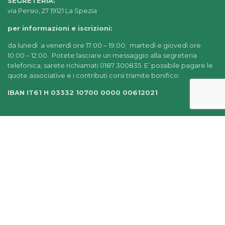
SEGRETERIA:
via Persio, 27 19121 La Spezia
per informazioni e iscrizioni:
da lunedì a venerdì ore 17:00 – 19:00; martedì e giovedì ore
10:00 – 12:00. Potete lasciare un messaggio alla segreteria
telefonica, sarete richiamati 0187 300835. E’ possibile pagare le
quote associative e i contributi corsi tramite bonifico:
IBAN IT61 H 03332 10700 0000 00612021
© 2022-2025 AIDEA LA SPEZIA |
CHI SIAMO
|
PRIVACY
POLICY
|
AMMINISTRAZIONE TRASPARENTE
|
CREDITS