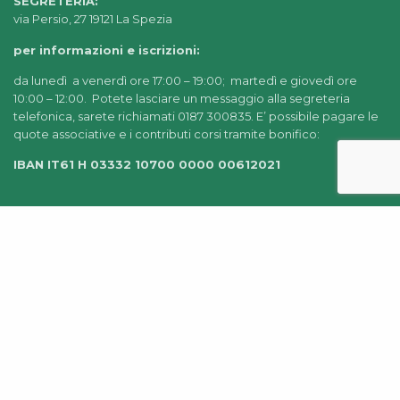
SEGRETERIA:
via Persio, 27 19121 La Spezia
per informazioni e iscrizioni:
da lunedì a venerdì ore 17:00 – 19:00; martedì e giovedì ore
10:00 – 12:00. Potete lasciare un messaggio alla segreteria
telefonica, sarete richiamati 0187 300835. E’ possibile pagare le
quote associative e i contributi corsi tramite bonifico:
IBAN IT61 H 03332 10700 0000 00612021
© 2022-2025 AIDEA LA SPEZIA |
CHI SIAMO
|
PRIVACY
POLICY
|
AMMINISTRAZIONE TRASPARENTE
|
CREDITS