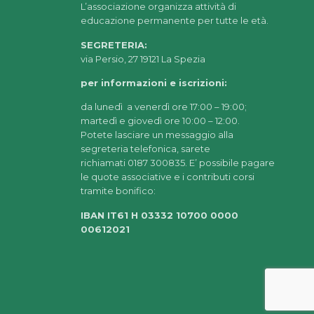
L’associazione organizza attività di
educazione permanente per tutte le età.
SEGRETERIA:
via Persio, 27 19121 La Spezia
per informazioni e iscrizioni:
da lunedì a venerdì ore 17:00 – 19:00;
martedì e giovedì ore 10:00 – 12:00.
Potete lasciare un messaggio alla
segreteria telefonica, sarete
richiamati 0187 300835. E’ possibile pagare
le quote associative e i contributi corsi
tramite bonifico:
IBAN IT61 H 03332 10700 0000
00612021