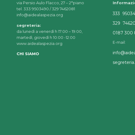
via Persio Aulo Flacco, 27 – 2°piano
Informazi
tel. 333 9503490 / 329 7462081
333 9503
info@aidealaspezia.org
329 7462
segreteria:
da lunedì a venerdì h 17:00 – 19:00,
0187 300 
martedì, giovedì h 10:00 -12:00
E-mail:
www.aidealaspezia.org
info@aidea
CHI SIAMO
segreteri