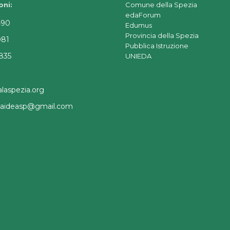
oni:
Comune della Spezia
edaForum
490
Edumus
Provincia della Spezia
081
Pubblica Istruzione
835
UNIEDA
laspezia.org
a.aideasp@gmail.com